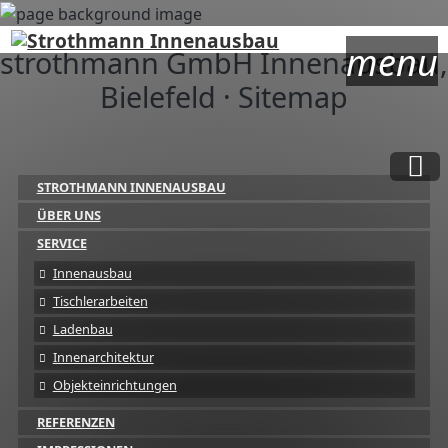
menu
strothmann GmbH Innenausbau,
Bielefeld · Sitemap
STROTHMANN INNENAUSBAU
ÜBER UNS
SERVICE
Innenausbau
Tischlerarbeiten
Ladenbau
Innenarchitektur
Objekteinrichtungen
REFERENZEN