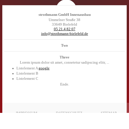
strothmann GmbH Innenausbau
Ummelner Straße 38
33649 Bielefeld
05 21.4 82 07
info@strothmann-bielefeld.de
Two
Three
Lorem ipsum dolor sit amet, consetetur sadipscing elitr, ...
Listelement A
google
Listelement B
Listelement C
Ende.
IMPRESSUM
DATENSCHUTZ
SITEMAP
strothmann GmbH Innenausbau
05 21.4 82 07
© 2026
agentur