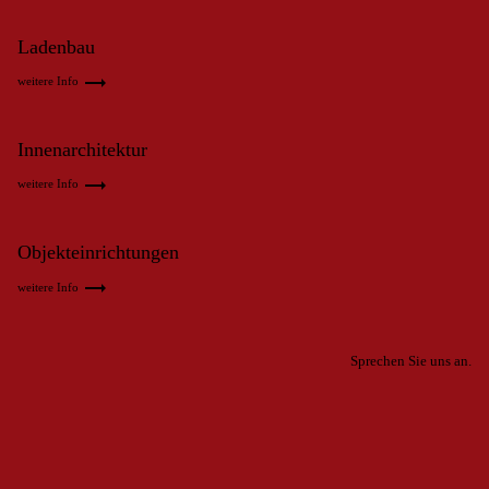
Ladenbau
trending_flat
weitere Info
Innenarchitektur
trending_flat
weitere Info
Objekteinrichtungen
trending_flat
weitere Info
Sprechen Sie uns an.