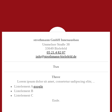
strothmann GmbH Innenausbau
Ummelner Straße 38
33649 Bielefeld
05 21.4 82 07
info@strothmann-bielefeld.de
Two
Three
Lorem ipsum dolor sit amet, consetetur sadipscing elitr, ...
Listelement A
google
Listelement B
Listelement C
Ende.