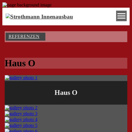
menu
REFERENZEN
Haus O
Haus O