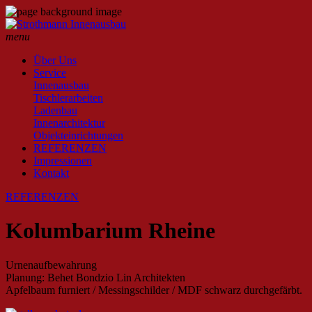
menu
Über Uns
Service
Innenausbau
Tischlerarbeiten
Ladenbau
Innenarchitektur
Objekteinrichtungen
REFERENZEN
Impressionen
Kontakt
REFERENZEN
Kolumbarium Rheine
Urnenaufbewahrung
Planung: Behet Bondzio Lin Architekten
Apfelbaum furniert / Messingschilder / MDF schwarz durchgefärbt.